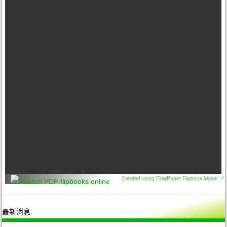
Created using FlowPaper Flipbook Maker ↗
最新消息