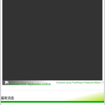
Created using FlowPaper Flipbook Maker ↗
最新消息