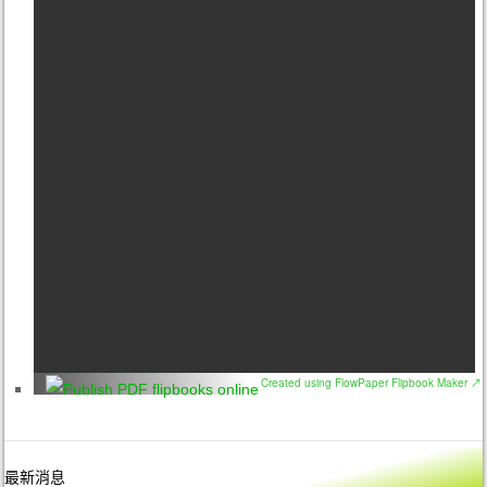
Created using FlowPaper Flipbook Maker ↗
最新消息