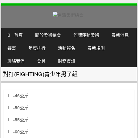
SKIP TO CONTENT
首頁
關於柔術總會
何謂運動柔術
最新消息
MENU
賽事
年度排行
活動報名
最新規則
聯絡我們
會員
財務資訊
對打(FIGHTING)青少年男子組
-46公斤
-50公斤
-55公斤
-60公斤