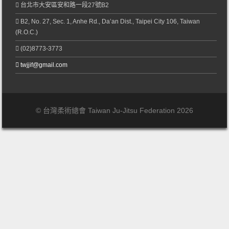
台北市大安區安和路一段27號B2
B2, No. 27, Sec. 1, Anhe Rd., Da’an Dist., Taipei City 106, Taiwan
(R.O.C.)
(02)8773-3773
twjjif@gmail.com
© 台灣柔術總會 Taiwan Ju-Jitsu Federation 2026