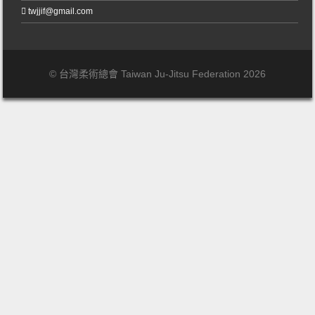
twjjif@gmail.com
© 台灣柔術總會 Taiwan Ju-Jitsu Federation 2026