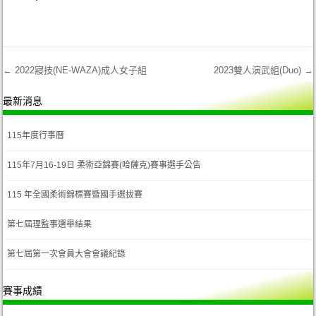
←
2022寢技(NE-WAZA)成人女子組
2023雙人演武組(Duo)
→
Post navigation
最新消息
115年度行事曆
115年7月16-19日 柔術亞錦賽(哈薩克)賽事選手公告
115 年全國柔術錦標賽暨國手選拔賽
第七屆理監事選舉結果
第七屆第一次會員大會會議紀錄
賽事成績