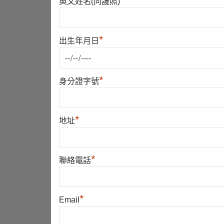
*
英文姓名(同護照)
*
出生年月日
*
身分證字號
*
地址
*
聯絡電話
*
Email