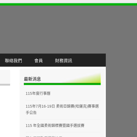
聯絡我們
會員
財務資訊
最新消息
115年度行事曆
115年7月16-19日 柔術亞錦賽(哈薩克)賽事選
手公告
115 年全國柔術錦標賽暨國手選拔賽