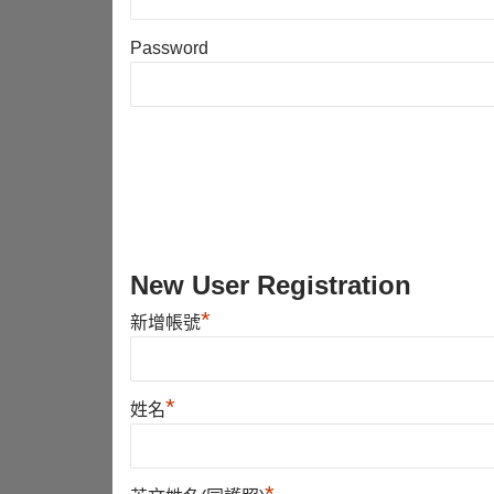
Password
New User Registration
*
新增帳號
*
姓名