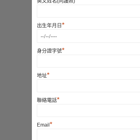
*
英文姓名(同護照)
*
出生年月日
*
身分證字號
*
地址
*
聯絡電話
*
Email