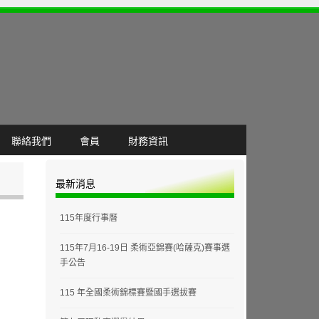
聯絡我們
會員
財務資訊
最新消息
115年度行事曆
115年7月16-19日 柔術亞錦賽(哈薩克)賽事選
手公告
115 年全國柔術錦標賽暨國手選拔賽