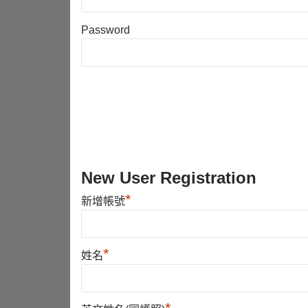
Password
New User Registration
*
新增帳號
*
姓名