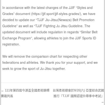
In accordance with the latest changes of the JJIF “Styles and
Grades” document (https://jjif.sport/jjif-styles-grades/), we have
decided to update our “TJJF Jiu-Jitsu(Newaza) Belt Promotion
Guideline” as well as “TJJF Fighting Ju Jitsu Guideline. The
updated document will include regulation in regards “Similar Belt
Exchange Program”, allowing athletes to join the JJIF Sports ID
registration.
We will remove the comparison chart for respecting other
federations and athletes. We thank you for your support, and we
seek to grow the sport of Ju-Jitsu together.
←
111年第四屆今源盃全國柔術錦標
台灣柔術總會於8/20(六) 亞里綜合武館
賽裁判長
進行『TJJF 國際認證升帶季中考試』
Post navigation
→