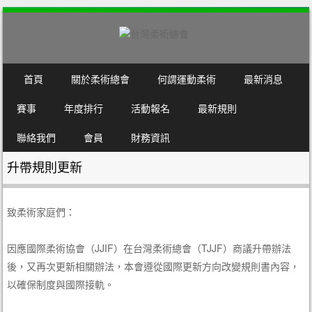
SKIP TO CONTENT
首頁
關於柔術總會
何謂運動柔術
最新消息
MENU
賽事
年度排行
活動報名
最新規則
聯絡我們
會員
財務資訊
升帶規則更新
致柔術家庭們：
因應國際柔術協會（JJIF）在台灣柔術總會（TJJF）商議升帶辦法
後，又再次更新相關辦法，本會遵從國際更新方向改變規則書內容，
以確保制度與國際接軌。