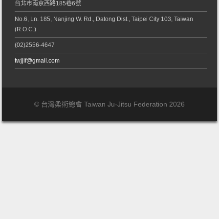
台北市南京西路185巷6號
No.6, Ln. 185, Nanjing W. Rd., Datong Dist., Taipei City 103, Taiwan
(R.O.C.)
(02)2556-4647
twjjif@gmail.com
© 台灣柔術總會 Taiwan Ju-Jitsu Federation 2026