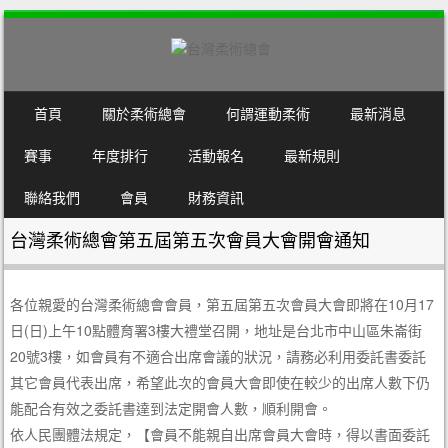
SKIP TO CONTENT
首頁
關於柔術總會
何謂運動柔術
最新消息
MENU
賽事
年度排行
活動報名
最新規則
聯絡我們
會員
財務資訊
台灣柔術總會第五屆第五次會員大會開會通知
各位親愛的台灣柔術總會會員，第五屆第五次會員大會即將在10月17
日(日)上午10點體育署3樓大禮堂召開，地址是台北市中山區朱崙街
20號3樓，如會員有不適合出席會議的狀況，請務必利用委託書委託
其它會員代表出席，希望此次的會員大會即使在較少的出席人數下仍
能配合有效之委託書達到法定開會人數，順利開會。
依人民團體法規定，【會員不能親自出席會員大會時，得以書面委託