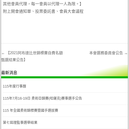
其他會員代理，每一會員以代理一人為限。】
附上開會通知單、投票委託書、會員大會議程
←
【2021阿布達比世錦標賽自費名額
本會選務委員會公告
→
甄選結果公告】
Post navigation
最新消息
115年度行事曆
115年7月16-19日 柔術亞錦賽(哈薩克)賽事選手公告
115 年全國柔術錦標賽暨國手選拔賽
第七屆理監事選舉結果