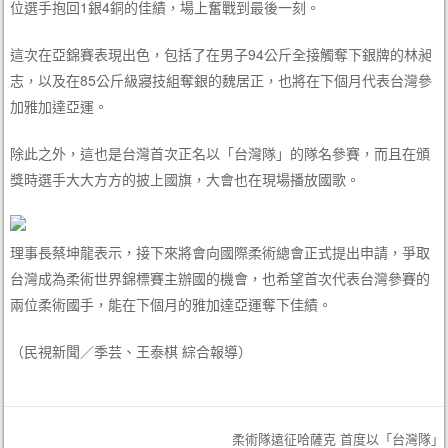
位選手抱回1銀4銅的佳績，場上奮戰到最後一刻。
這次在亞錦賽表現出色，包括了在男子94公斤全接觸奪下銀牌的林昶
志，以及在85公斤級寢技組奪銀的魏居正，也將在下個月代表台灣參
加雅加達亞運。
除此之外，這也是台灣首次正名以「台灣隊」的隊名參賽，而且在頒
獎時選手大大方方的披上國旗，大會也在現場播放國歌。
理事長蔡坤龍表示，接下來將會向國際柔術總會正式提出申請，爭取
台灣成為柔術世界錦標賽主辦國的機會，也希望首次代表台灣參賽的
兩位柔術國手，能在下個月的雅加達亞運奪下佳績。
（民視新聞／季芸、王泰棋 綜合報導）
柔術隊遠征哈薩克 首度以「台灣隊」