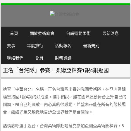
SKIP TO CONTENT
首頁
關於柔術總會
何謂運動柔術
最新消息
MENU
賽事
年度排行
活動報名
最新規則
聯絡我們
會員
財務資訊
正名「台灣隊」參賽！柔術亞錦賽1銀4銅返國
捨棄「中華台北」名稱，正名台灣隊出賽的我國柔術隊，在亞洲盃錦
標賽抱回1銀4銅的好成績，選手們說，能在國際運動舞台上升自己的
國旗、唱自己的國歌，內心真的很感動，希望未來能在所有的競技場
合，繼續光榮又驕傲地告訴全世界我們是台灣隊。
熱情歡呼選手返台，台灣柔術隊赴哈薩克參加亞洲盃柔術錦標賽，8