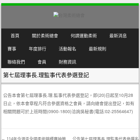
SKIP TO CONTENT
首頁
關於柔術總會
何謂運動柔術
最新消息
MENU
賽事
年度排行
活動報名
最新規則
聯絡我們
會員
財務資訊
第七屆理事長.理監事代表參選登記
公告本會第七屆理事長.理.監事代表參選登記，即(20)日起至10月28
日止，依本會章程凡符合參選資格之會員，請向總會提出登記，如有
相關問題可於上班時間(0900-1800)洽詢吳秘書(電話:02-25564647)
←
114年今源盃全國柔術錦標賽抽籤
公告第七屆理事長.理監事代表參選名