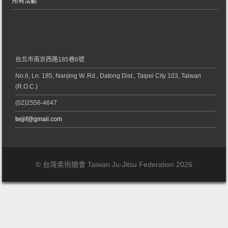
所有活動
台北市南京西路185巷6號
No.6, Ln. 185, Nanjing W. Rd., Datong Dist., Taipei City 103, Taiwan
(R.O.C.)
(02)2556-4647
twjjif@gmail.com
© 台灣柔術總會 Taiwan Ju-Jitsu Federation 2026