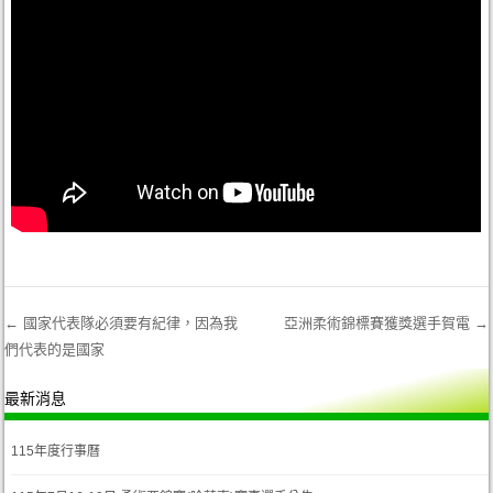
←
國家代表隊必須要有紀律，因為我
亞洲柔術錦標賽獲獎選手賀電
→
們代表的是國家
Post navigation
最新消息
115年度行事曆