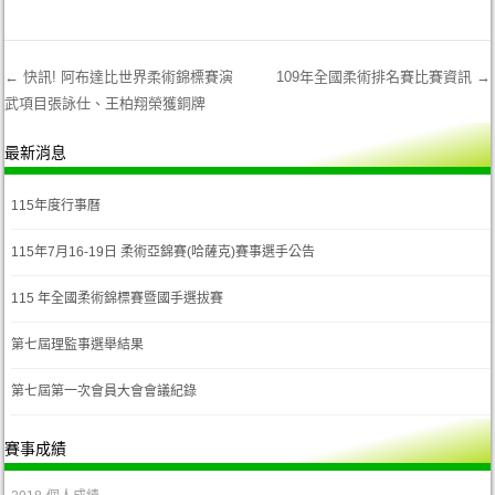
←
快訊! 阿布達比世界柔術錦標賽演
109年全國柔術排名賽比賽資訊
→
武項目張詠仕、王柏翔榮獲銅牌
Post navigation
最新消息
115年度行事曆
115年7月16-19日 柔術亞錦賽(哈薩克)賽事選手公告
115 年全國柔術錦標賽暨國手選拔賽
第七屆理監事選舉結果
第七屆第一次會員大會會議紀錄
賽事成績