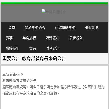
SKIP TO CONTENT
首頁
關於柔術總會
何謂運動柔術
最新消息
MENU
賽事
年度排行
活動報名
最新規則
聯絡我們
會員
財務資訊
重要公告 教育部體育署來函公告
重要公告📣📣
教育部體育署來函公告
遵照體育署規範，請各位選手請勿參加陸方所舉辦之【全國性】體育
活動或具有特定政治目的之交流活動。