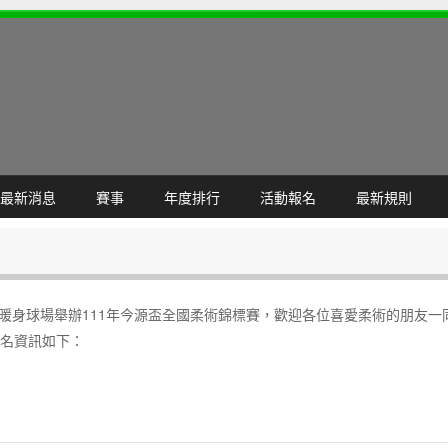
最新消息
賽事
年度排行
活動報名
最新規則
館暖身球場舉辦111年今源盃全國柔術錦標賽，歡迎各位喜愛柔術的朋友一
報名資訊如下：