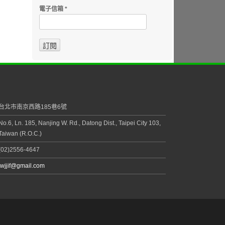
電子信箱
*
台北市南京西路185巷6號
No.6, Ln. 185, Nanjing W. Rd., Datong Dist., Taipei City 103,
Taiwan (R.O.C.)
(02)2556-4647
twjjif@gmail.com