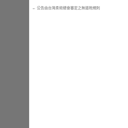
←
公告由台灣柔術總會審定之無道袍規則
Post navigation