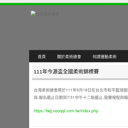
SKIP TO CONTENT
首頁
關於柔術總會
何謂運動柔術
MENU
111年今源盃全國柔術錦標賽
台灣柔術總會將於111年9月18日在台北市和平籃球
與,報名截止日期到7/31中午十二點截止,競賽規程與
https://twjj.neoqqf.com.tw/index.php