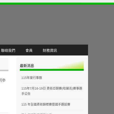
聯絡我們
會員
財務資訊
最新消息
115年度行事曆
同參
115年7月16-19日 柔術亞錦賽(哈薩克)賽事選
手公告
115 年全國柔術錦標賽暨國手選拔賽