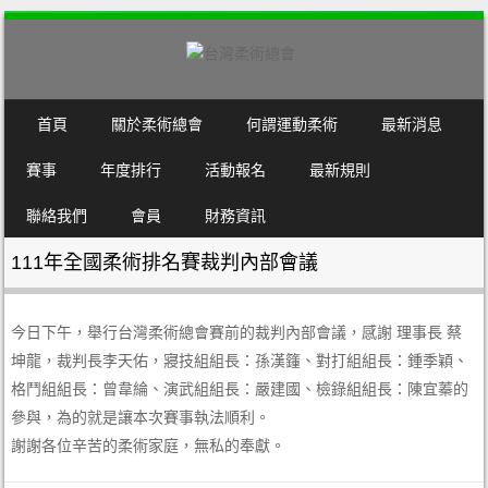
SKIP TO CONTENT
首頁
關於柔術總會
何謂運動柔術
最新消息
MENU
賽事
年度排行
活動報名
最新規則
聯絡我們
會員
財務資訊
111年全國柔術排名賽裁判內部會議
今日下午，舉行台灣柔術總會賽前的裁判內部會議，感謝 理事長 蔡
坤龍，裁判長李天佑，寢技組組長：孫漢籦、對打組組長：鍾季穎、
格鬥組組長：曾韋綸、演武組組長：嚴建國、檢錄組組長：陳宜蓁的
參與，為的就是讓本次賽事執法順利。
謝謝各位辛苦的柔術家庭，無私的奉獻。