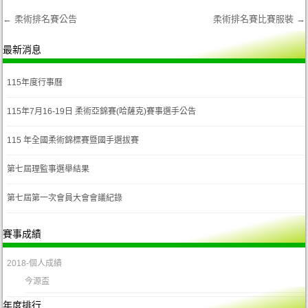
←
柔術排名賽公告
柔術排名賽比賽服裝
→
Post navigation
最新消息
115年度行事曆
115年7月16-19日 柔術亞錦賽(哈薩克)賽事選手公告
115 年全國柔術錦標賽暨國手選拔賽
第七屆理監事選舉結果
第七屆第一次會員大會會議紀錄
賽事成績
2018-個人成績
今源盃
年度排行