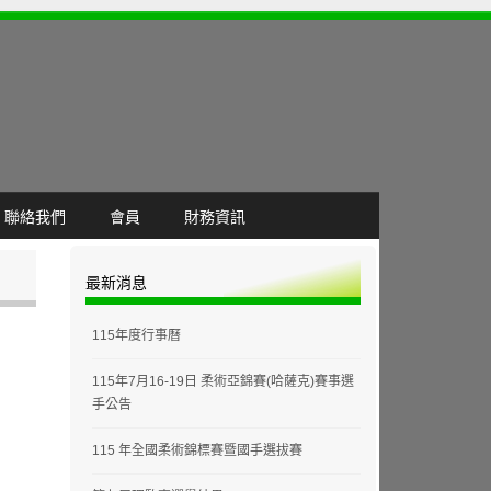
聯絡我們
會員
財務資訊
最新消息
115年度行事曆
115年7月16-19日 柔術亞錦賽(哈薩克)賽事選
手公告
115 年全國柔術錦標賽暨國手選拔賽