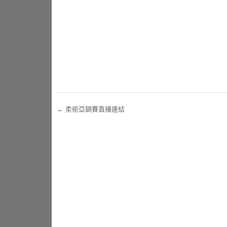
←
柔術亞錦賽直播連結
Post navigation