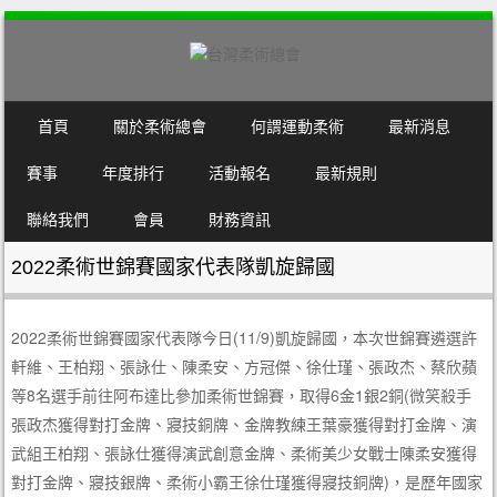
SKIP TO CONTENT
首頁
關於柔術總會
何謂運動柔術
最新消息
MENU
賽事
年度排行
活動報名
最新規則
聯絡我們
會員
財務資訊
2022柔術世錦賽國家代表隊凱旋歸國
2022柔術世錦賽國家代表隊今日(11/9)凱旋歸國，本次世錦賽遴選許
軒維、王柏翔、張詠仕、陳柔安、方冠傑、徐仕瑾、張政杰、蔡欣蘋
等8名選手前往阿布達比參加柔術世錦賽，取得6金1銀2銅(微笑殺手
張政杰獲得對打金牌、寢技銅牌、金牌教練王葉豪獲得對打金牌、演
武組王柏翔、張詠仕獲得演武創意金牌、柔術美少女戰士陳柔安獲得
對打金牌、寢技銀牌、柔術小霸王徐仕瑾獲得寢技銅牌)，是歷年國家