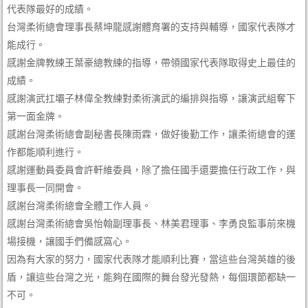
代表隊最好的成績。
台灣柔術總會理事長蔡坤龍感謝體育署的支持與輔導，國家代表隊才
能成行。
感謝金牌教練王葉豪總教練的指導，帶領國家代表隊取得史上最佳的
成績。
感謝演武扛壩子林偉全教練對柔術演武的編排與指導，讓演武組奪下
第一面金牌。
感謝台灣柔術總會副秘書長陳雨霖，做好後勤工作，讓柔術總會的運
作都能順利進行。
感謝運動員委員會許軒維委員，除了擔任國手還要擔任行政工作，與
理事長一同開會。
感謝台灣柔術總會全體工作人員。
感謝台灣柔術總會吳怡翰副理事長、林美君理事、李勇良監事前來機
場接機，讓國手們備感窩心。
因為有大家的努力，國家代表隊才能順利比賽，當這些台灣英雄的後
盾，讓這些台灣之光，能夠在國際的舞台發光發熱，每個環節都缺一
不可。