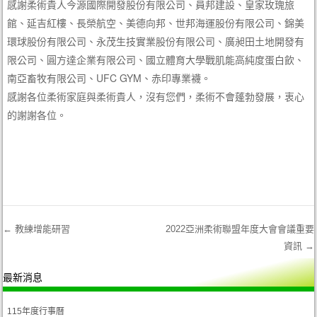
感謝柔術貴人今源國際開發股份有限公司、員邦建設、皇家玫瑰旅
館、延吉紅樓、長榮航空、美德向邦、世邦海運股份有限公司、錦美
環球股份有限公司、永茂生技實業股份有限公司、廣昶田土地開發有
限公司、圓方達企業有限公司、國立體育大學戰肌能高純度蛋白飲、
南亞畜牧有限公司、UFC GYM、赤印專業襪。
感謝各位柔術家庭與柔術貴人，沒有您們，柔術不會蓬勃發展，衷心
的謝謝各位。
←
教練增能研習
2022亞洲柔術聯盟年度大會會議重要
資訊
→
Post navigation
最新消息
115年度行事曆