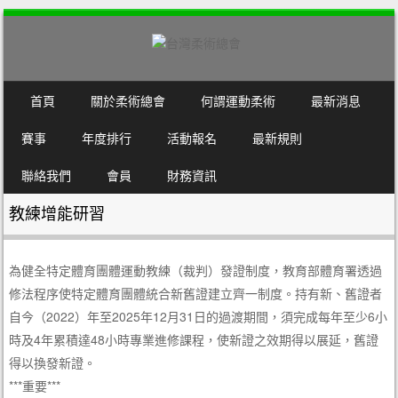
SKIP TO CONTENT
首頁
關於柔術總會
何謂運動柔術
最新消息
MENU
賽事
年度排行
活動報名
最新規則
聯絡我們
會員
財務資訊
教練增能研習
為健全特定體育團體運動教練（裁判）發證制度，教育部體育署透過
修法程序使特定體育團體統合新舊證建立齊一制度。持有新、舊證者
自今（2022）年至2025年12月31日的過渡期間，須完成每年至少6小
時及4年累積達48小時專業進修課程，使新證之效期得以展延，舊證
得以換發新證。
***重要***