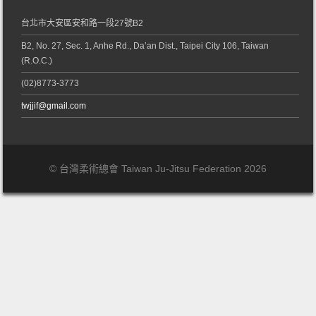
台北市大安區安和路一段27號B2
B2, No. 27, Sec. 1, Anhe Rd., Da’an Dist., Taipei City 106, Taiwan
(R.O.C.)
(02)8773-3773
twjjif@gmail.com
© 台灣柔術總會 Taiwan Ju-Jitsu Federation 2026